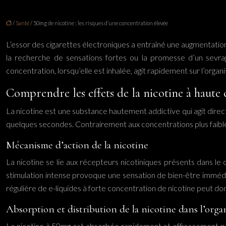
/
Santé
/ 50mg de nicotine : les risques d’une concentration élevée
L’essor des cigarettes électroniques a entraîné une augmentation
la recherche de sensations fortes ou la promesse d’un sevrage
concentration, lorsqu’elle est inhalée, agit rapidement sur l’or
Comprendre les effets de la nicotine à haute
La nicotine est une substance hautement addictive qui agit direct
quelques secondes. Contrairement aux concentrations plus faibles,
Mécanisme d’action de la nicotine
La nicotine se lie aux récepteurs nicotiniques présents dans l
stimulation intense provoque une sensation de bien-être immédiat
régulière de e-liquides à forte concentration de nicotine peut 
Absorption et distribution de la nicotine dans l’org
La nicotine à 50mg est absorbée rapidement et efficacement par 