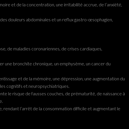
re et de la concentration, une irritabilité accrue, de l’anxiété,
, des douleurs abdominales et un reflux gastro-œsophagien,
se, de maladies coronariennes, de crises cardiaques,
pper une bronchite chronique, un emphysème, un cancer du
prentissage et de la mémoire, une dépression, une augmentation du
les cognitifs et neuropsychiatriques.
nte le risque de fausses couches, de prématurité, de naissance à
e.
, rendant l’arrêt de la consommation difficile et augmentant le