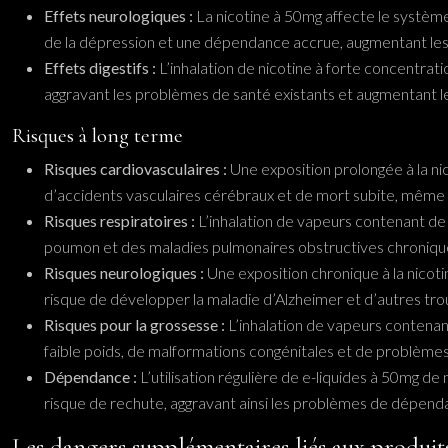
Effets neurologiques :
La nicotine à 50mg affecte le système 
de la dépression et une dépendance accrue, augmentant les 
Effets digestifs :
L’inhalation de nicotine à forte concentra
aggravant les problèmes de santé existants et augmentant le
Risques à long terme
Risques cardiovasculaires :
Une exposition prolongée à la n
d’accidents vasculaires cérébraux et de mort subite, même 
Risques respiratoires :
L’inhalation de vapeurs contenant d
poumon et des maladies pulmonaires obstructives chroniq
Risques neurologiques :
Une exposition chronique à la nicot
risque de développer la maladie d’Alzheimer et d’autres trou
Risques pour la grossesse :
L’inhalation de vapeurs contenan
faible poids, de malformations congénitales et de problèmes d
Dépendance :
L’utilisation régulière de e-liquides à 50mg 
risque de rechute, aggravant ainsi les problèmes de dépend
Les dangers supplémentaires liés aux produit