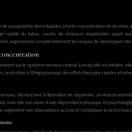
 de la popularité des e-liquides à forte concentration de nicotine
 rapide du tabac, suscite de sérieuses inquiétudes quant aux r
ganisme, augmentant considérablement les risques de développer des
 concentration
ement sur le système nerveux central. Lorsqu’elle est inhalée, ell
 la nicotine à 50mg provoque des effets bien plus rapides et intense
e cerveau, déclenchant la libération de dopamine, un neurotransme
, mais elle est suivie d’une dépendance physique et psychologique f
donc engendrer une dépendance accrue et compliquer le processus 
anisme
les poumons, atteignant des niveaux sanguins plus élevés en un tem