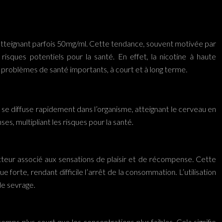
, atteignant parfois 50mg/ml. Cette tendance, souvent motivée par
isques potentiels pour la santé. En effet, la nicotine à haute
 problèmes de santé importants, à court et à long terme.
e se diffuse rapidement dans l’organisme, atteignant le cerveau en
s, multipliant les risques pour la santé.
tteur associé aux sensations de plaisir et de récompense. Cette
orte, rendant difficile l’arrêt de la consommation. L’utilisation
de sevrage.
ps plus court que les concentrations plus faibles. Cela signifie