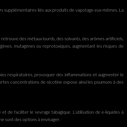
gers supplémentaires liés aux produits de vapotage eux-mêmes. La
retrouve des métaux lourds, des solvants, des arômes artificiels,
igènes, mutagènes ou reprotoxiques, augmentant les risques de
voies respiratoires, provoquer des inflammations et augmenter le
rtes concentrations de nicotine expose ainsi les poumons à des
t de faciliter le sevrage tabagique. L’utilisation de e-liquides à
ne sont des options à envisager.