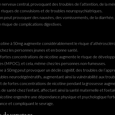
nerveux central, provoquant des troubles de l’attention, de la mémoi
risques de convulsions et de troubles neuropsychiatriques.
tion peut provoquer des nausées, des vomissements, de la diarrhée
 risque de complications digestives.
icotine à 50mg augmente considérablement le risque d’athéroscléro
chez les personnes jeunes et en bonne santé.
e fortes concentrations de nicotine augmente le risque de dévelo
ues (MPOC), et cela, même chez les personnes non-fumeuses.
ine à 50mg peut provoquer un déclin cognitif, des troubles de l’ap
bles neurodégénératifs, augmentant ainsi la vulnérabilité aux troub
t de fortes concentrations de nicotine pendant la grossesse augme
e santé chez l’enfant, affectant ainsi la santé maternelle et foetal
de nicotine engendre une dépendance physique et psychologique forte
ance et compliquant le sevrage.
s de vapotage