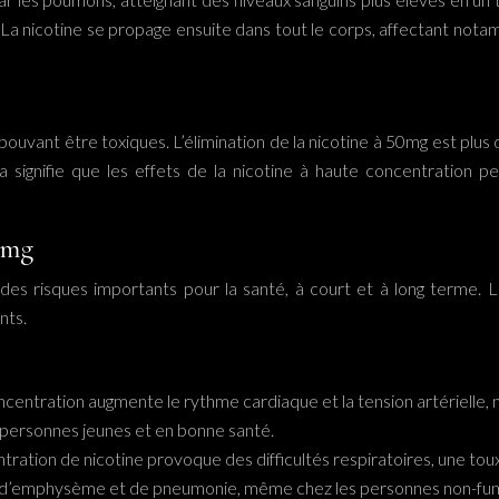
. La nicotine se propage ensuite dans tout le corps, affectant not
uvant être toxiques. L’élimination de la nicotine à 50mg est plus dif
signifie que les effets de la nicotine à haute concentration p
50mg
 des risques importants pour la santé, à court et à long terme. L
nts.
ncentration augmente le rythme cardiaque et la tension artérielle, mu
 personnes jeunes et en bonne santé.
centration de nicotine provoque des difficultés respiratoires, une t
ue, d’emphysème et de pneumonie, même chez les personnes non-fu