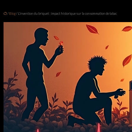
/
Blog
/ L’invention du briquet : impact historique sur la consommation de tabac