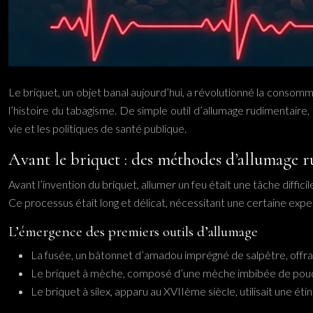
Le briquet, un objet banal aujourd’hui, a révolutionné la consomm
l’histoire du tabagisme. De simple outil d’allumage rudimentaire
vie et les politiques de santé publique.
Avant le briquet : des méthodes d’allumage 
Avant l’invention du briquet, allumer un feu était une tâche diffi
Ce processus était long et délicat, nécessitant une certaine exp
L’émergence des premiers outils d’allumage
La fusée, un bâtonnet d’amadou imprégné de salpêtre, offrait
Le briquet à mèche, composé d’une mèche imbibée de poudre
Le briquet à silex, apparu au XVIIème siècle, utilisait une é