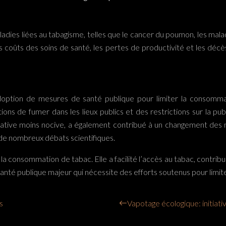
maladies liées au tabagisme, telles que le cancer du poumon, les mal
s coûts des soins de santé, les pertes de productivité et les dé
’adoption de mesures de santé publique pour limiter la conso
ctions de fumer dans les lieux publics et des restrictions sur la pu
ative moins nocive, a également contribué à un changement des
 de nombreux débats scientifiques.
 la consommation de tabac. Elle a facilité l’accès au tabac, contri
anté publique majeur qui nécessite des efforts soutenus pour limiter
s
Vapotage écologique: initiati