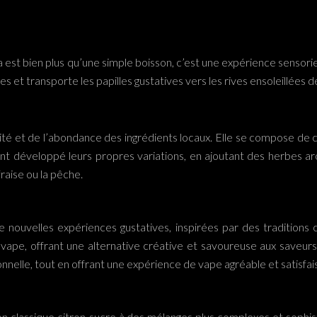
ata est bien plus qu’une simple boisson, c’est une expérience sensori
es et transporte les papilles gustatives vers les rives ensoleillées 
icité et de l’abondance des ingrédients locaux. Elle se compose de 
s ont développé leurs propres variations, en ajoutant des herbes
raise ou la pêche.
e nouvelles expériences gustatives, inspirées par des traditions 
ape, offrant une alternative créative et savoureuse aux saveurs f
nnelle, tout en offrant une expérience de vape agréable et satisfai
on classique citron-sucre à des mélanges plus complexes et sophisti