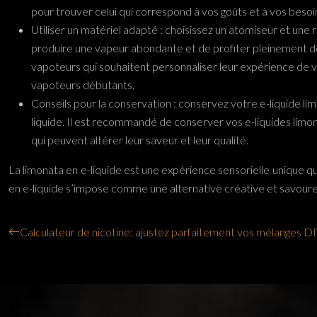
pour trouver celui qui correspond à vos goûts et à vos besoi
Utiliser un matériel adapté : choisissez un atomiseur et une 
produire une vapeur abondante et de profiter pleinement des
vapoteurs qui souhaitent personnaliser leur expérience de vape
vapoteurs débutants.
Conseils pour la conservation : conservez votre e-liquide limon
liquide. Il est recommandé de conserver vos e-liquides limona
qui peuvent altérer leur saveur et leur qualité.
La limonata en e-liquide est une expérience sensorielle unique qui 
en e-liquide s’impose comme une alternative créative et savoureus
Calculateur de nicotine: ajustez parfaitement vos mélanges D