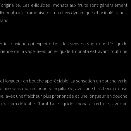
riginalité. Les e-liquides limonata aux fruits sont généralement
imonata à la framboise est un choix dynamique et acidulé, tandis
mand.
rielle unique qui exploite tous les sens du vapoteur. L’e-liquide
périence de la vape avec un e-liquide limonata est avant tout une
ue et longueur en bouche appréciable. La sensation en bouche varie
re une sensation en bouche équilibrée, avec une fraîcheur intense
ense, avec une fraîcheur plus prononcée et une longueur en bouche
parfum délicat et floral. Un e-liquide limonata aux fruits, avec un