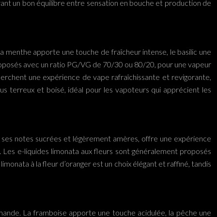
rant un bon équilibre entre sensation en bouche et production de
a menthe apporte une touche de fraîcheur intense, le basilic une
proposés avec un ratio PG/VG de 70/30 ou 80/20, pour une vapeur
cherchent une expérience de vape rafraîchissante et revigorante,
plus terreux et boisé, idéal pour les vapoteurs qui apprécient les
vec ses notes sucrées et légèrement amères, offre une expérience
a. Les e-liquides limonata aux fleurs sont généralement proposés
onata à la fleur d’oranger est un choix élégant et raffiné, tandis
urmande. La framboise apporte une touche acidulée, la pêche une