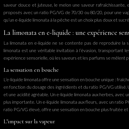
saveur douce et juteuse, le melon une saveur rafraîchissante, e
proposés avec un ratio PG/VG de 70/30 ou 80/20, pour une vapeur
qu’un e-liquide limonata à la pêche est un choix plus doux et sucr
La limonata en e-liquide : une expérience sen
La limonata en e-liquide ne se contente pas de reproduire la sav
limonata est une véritable invitation à l’évasion, transportant 
expérience sensorielle, où les saveurs et les parfums se mêlent 
La sensation en bouche
L’e-liquide limonata offre une sensation en bouche unique : fraîc
en fonction du dosage des ingrédients et du ratio PG/VG utilisé.
et une acidité agréable. Un e-liquide limonata aux herbes, avec 
plus importante. Un e-liquide limonata aux fleurs, avec un ratio P
ratio PG/VG élevé, offre une sensation en bouche plus fruitée e
L’impact sur la vapeur