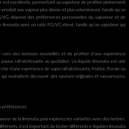
ur est excellente, permettant au vapoteur de profiter pleinement
é produit une vapeur plus dense et plus volumineuse, tandis qu’un
 PG/VG dépend des préférences personnelles du vapoteur et de
ide limonata avec un ratio PG/VG élevé, tandis qu’un vapoteur qui
r vers des horizons ensoleillés et de profiter d’une expérience
 pause rafraîchissante au quotidien. L’e-liquide limonata est une
erche d’une expérience de vape rafraîchissante, fruitée, florale ou
rs qui souhaitent découvrir des saveurs originales et savoureuses,
os préférences.
veur de la limonata, puis explorez les variantes avec des herbes,
ifférents. Il est important de tester différents e-liquides limonata