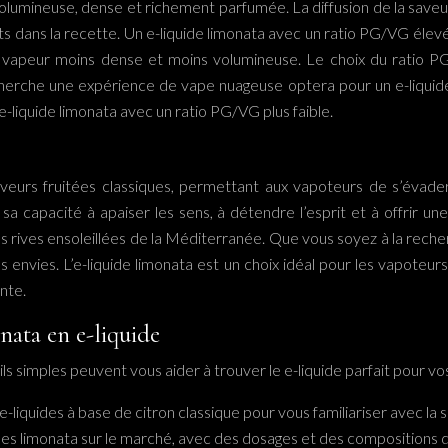
olumineuse, dense et richement parfumée. La diffusion de la save
s dans la recette. Un e-liquide limonata avec un ratio PG/VG élev
une vapeur moins dense et moins volumineuse. Le choix du ratio
ui recherche une expérience de vape nuageuse optera pour un e-liqu
liquide limonata avec un ratio PG/VG plus faible.
 saveurs fruitées classiques, permettant aux vapoteurs de s’évade
sa capacité à apaiser les sens, à détendre l’esprit et à offrir une
les rives ensoleillées de la Méditerranée. Que vous soyez à la rech
s envies. L’e-liquide limonata est un choix idéal pour les vapoteu
nte.
nata en e-liquide
ils simples peuvent vous aider à trouver le e-liquide parfait pour v
quides à base de citron classique pour vous familiariser avec la sa
uides limonata sur le marché, avec des dosages et des compositions d