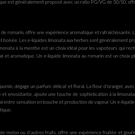
assique est généralement proposé avec un ratio PG/VG de 50/50, off
 de romarin, offre une expérience aromatique et rafraîchissante. L
 et boisée. Les e-liquides limonata aux herbes sont généralement 
imonata à la menthe est un choix idéal pour les vapoteurs qui re
inal et aromatique. Un e-liquide limonata au romarin est un choix 
 jasmin, dégage un parfum délicat et floral. La fleur d’oranger, a
ce et envoûtante, ajoute une touche de sophistication à la limonat
entre sensation en bouche et production de vapeur. Un e-liquide lim
tique.
 de melon ou d’autres fruits, offre une expérience fruitée et go