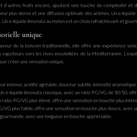
t d’autres fruits encore, ajoutent une touche de complexité et d’o
 plus dense et une diffusion optimale des arômes. Un e-liquide l
é. Un e-liquide limonata au melon est un choix rafraîchissant et gour
sorielle unique
eur de la boisson traditionnelle, elle offre une expérience senso
les vapoteurs vers les rives ensoleillées de la Méditerranée. L’ex
pour créer une sensation unique.
heur intense, acidité agréable, douceur subtile, intensité aromatiq
 Un e-liquide limonata classique, avec un ratio PG/VG de 50/50, off
un ratio PG/VG plus élevé, offre une sensation en bouche plus int
G/VG plus faible, offre une sensation en bouche plus douce, avec un 
t gourmande, avec une longueur en bouche appréciable.