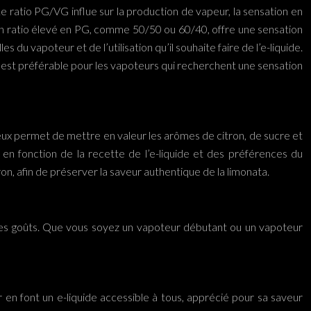
e ratio PG/VG influe sur la production de vapeur, la sensation en
’un ratio élevé en PG, comme 50/50 ou 60/40, offre une sensation
 vapoteur et de l’utilisation qu’il souhaite faire de l’e-liquide.
 est préférable pour les vapoteurs qui recherchent une sensation
icieux permet de mettre en valeur les arômes de citron, de sucre et
 en fonction de la recette de l’e-liquide et des préférences du
on, afin de préserver la saveur authentique de la limonata.
us les goûts. Que vous soyez un vapoteur débutant ou un vapoteur
ur en font un e-liquide accessible à tous, apprécié pour sa saveur