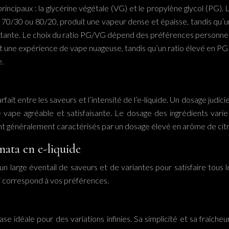
ncipaux : la glycérine végétale (VG) et le propylène glycol (PG). L
e 70/30 ou 80/20, produit une vapeur dense et épaisse, tandis qu
te. Le choix du ratio PG/VG dépend des préférences personnelles du
nt une expérience de vape nuageuse, tandis qu’un ratio élevé en PG
e.
rfait entre les saveurs et l’intensité de l’e-liquide. Un dosage jud
 vape agréable et satisfaisante. Le dosage des ingrédients varie
sont généralement caractérisés par un dosage élevé en arôme de citr
onata en e-liquide
t un large éventail de saveurs et de variantes pour satisfaire to
i correspond à vos préférences.
e idéale pour des variations infinies. Sa simplicité et sa fraîche