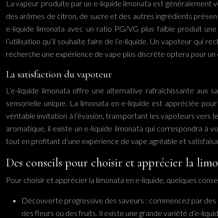
La vapeur produite par un e-liquide limonata est généralement v
des arômes de citron, de sucre et des autres ingrédients présent
e-liquide limonata avec un ratio PG/VG plus faible produit 
l’utilisation qu’il souhaite faire de l’e-liquide. Un vapoteur q
recherche une expérience de vape plus discrète optera pour un e-
La satisfaction du vapoteur
L’e-liquide limonata offre une alternative rafraîchissante aux
sensorielle unique. La limonata en e-liquide est appréciée pour 
véritable invitation à l’évasion, transportant les vapoteurs vers 
aromatique, il existe un e-liquide limonata qui correspondra à vo
tout en profitant d’une expérience de vape agréable et satisfaisa
Des conseils pour choisir et apprécier la limo
Pour choisir et apprécier la limonata en e-liquide, quelques conse
Découverte progressive des saveurs : commencez par des e-li
des fleurs ou des fruits. Il existe une grande variété d’e-liq