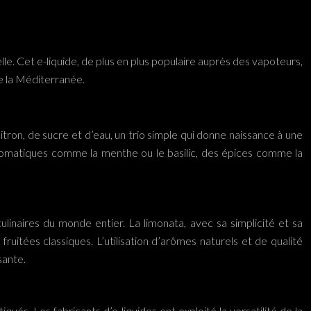
elle. Cet e-liquide, de plus en plus populaire auprès des vapoteurs,
de la Méditerranée.
citron, de sucre et d’eau, un trio simple qui donne naissance à une
 aromatiques comme la menthe ou le basilic, des épices comme la
culinaires du monde entier. La limonata, avec sa simplicité et sa
ruitées classiques. L’utilisation d’arômes naturels et de qualité
sante.
qués. Les fabricants d’e-liquides ont exploité la versatilité de la