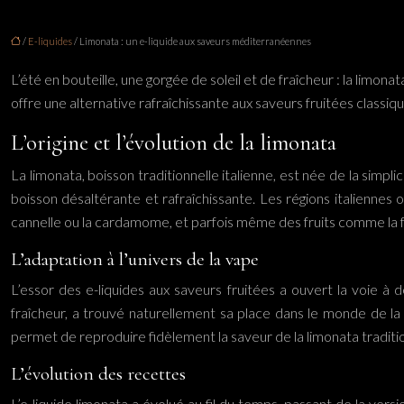
/
E-liquides
/ Limonata : un e-liquide aux saveurs méditerranéennes
L’été en bouteille, une gorgée de soleil et de fraîcheur : la limon
offre une alternative rafraîchissante aux saveurs fruitées classiqu
L’origine et l’évolution de la limonata
La limonata, boisson traditionnelle italienne, est née de la simpl
boisson désaltérante et rafraîchissante. Les régions italienne
cannelle ou la cardamome, et parfois même des fruits comme la f
L’adaptation à l’univers de la vape
L’essor des e-liquides aux saveurs fruitées a ouvert la voie à d
fraîcheur, a trouvé naturellement sa place dans le monde de la v
permet de reproduire fidèlement la saveur de la limonata traditio
L’évolution des recettes
L’e-liquide limonata a évolué au fil du temps, passant de la versi