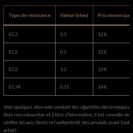
Type de résistance
Valeur (ohm)
Prix moyen par 
EC2
0.3
12 €
EC2
0.5
12 €
EC2
1.2
13 €
EC-M
0.15
14 €
Voici quelques sites web vendant des cigarettes électroniques
(liste non exhaustive et à titre d’information. Il est conseillé de
vérifier les avis clients et l’authenticité des produits avant tout
achat) :